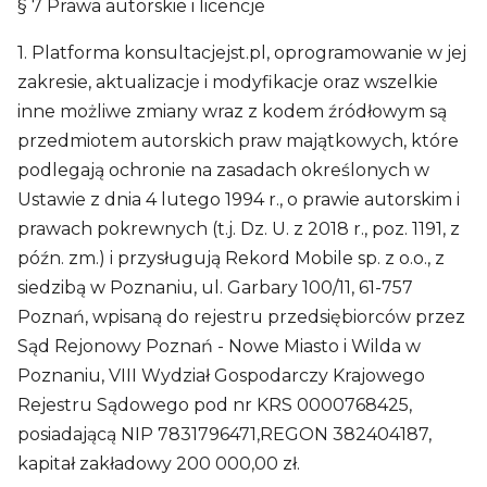
§ 7 Prawa autorskie i licencje
1. Platforma konsultacjejst.pl, oprogramowanie w jej
zakresie, aktualizacje i modyfikacje oraz wszelkie
inne możliwe zmiany wraz z kodem źródłowym są
przedmiotem autorskich praw majątkowych, które
podlegają ochronie na zasadach określonych w
Ustawie z dnia 4 lutego 1994 r., o prawie autorskim i
prawach pokrewnych (t.j. Dz. U. z 2018 r., poz. 1191, z
późn. zm.) i przysługują Rekord Mobile sp. z o.o., z
siedzibą w Poznaniu, ul. Garbary 100/11, 61-757
Poznań, wpisaną do rejestru przedsiębiorców przez
Sąd Rejonowy Poznań - Nowe Miasto i Wilda w
Poznaniu, VIII Wydział Gospodarczy Krajowego
Rejestru Sądowego pod nr KRS 0000768425,
posiadającą NIP 7831796471,REGON 382404187,
kapitał zakładowy 200 000,00 zł.