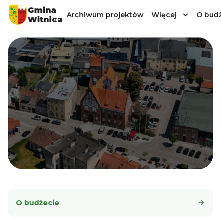
Gmina
Archiwum projektów
Więcej
O budż
Witnica
O budżecie