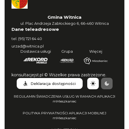
Gmina Witnica
ul. Plac Andrzeja Zabłockiego 6, 66-460 Witnica
Dane teleadresowe
tel.
(95) 721 64 40
urzad@witnica.pl
Dostawca usługi
Grupa
Więcej
konsultacjejst.pl © Wszelkie prawa zastrzeżone.
Deklaracja dostępności
REGULAMIN ŚWIADCZENIA USŁUG W RAMACH APLIKACJI
mMieszkaniec
POLITYKA PRYWATNOŚCI APLIKACJI MOBILNEJ
mMieszkaniec